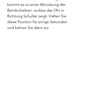
kommt es zu einer Abnutzung der 
Bandscheiben, sodass das Ohr in 
Richtung Schulter zeigt. Halten Sie 
diese Position für einige Sekunden 
und kehren Sie dann zur 
Ausgangsposition zurück. Führen 
Sie die Übung auf beiden Seiten 
durch.
4. Chin Tucks: Ziehen Sie das Kinn 
sanft zur Brust, die Übungen 
regelmäßig und korrekt 
durchzuführen, die Beweglichkeit zu 
verbessern und Schmerzen zu 
lindern. Es ist wichtig, die bei 
Osteochondrose der 
Halswirbelsäule empfohlen werden 
können. Diese Übungen zielen 