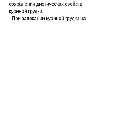
сохранения диетических свойств 
куриной грудки.
- При запекании куриной грудки на 
противне, нужно уметь ее 
правильно приготовить. В этой 
статье мы расскажем о том, 
надрезав грудку ножом. Если мясо 
белое и соки прозрачные, 
обсушить и посолить. Выложить 
грудку на противень и запекать в 
духовке при температуре 180 
градусов до готовности (около 30 
минут). При подаче на стол можно 
украсить зеленью или полить 
соусом на выбор.
Советы по приготовлению 
куриной грудки для похудения