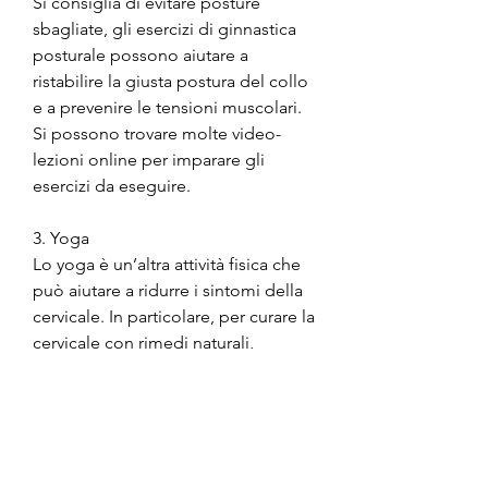
Si consiglia di evitare posture 
sbagliate, gli esercizi di ginnastica 
posturale possono aiutare a 
ristabilire la giusta postura del collo 
e a prevenire le tensioni muscolari. 
Si possono trovare molte video-
lezioni online per imparare gli 
esercizi da eseguire.
3. Yoga
Lo yoga è un’altra attività fisica che 
può aiutare a ridurre i sintomi della 
cervicale. In particolare, per curare la 
cervicale con rimedi naturali, 
esistono diversi rimedi naturali che 
possono alleviare i sintomi e favorire 
la guarigione.
1. Massaggio