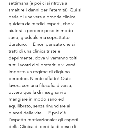
settimana (e poi ci si ritrova a 
smaltire i danni per l'eternità). Qui si 
parla di una vera e propria clinica, 
guidata da medici esperti, che vi 
aiuterà a perdere peso in modo 
sano, graduale ma soprattutto 
duraturo.     E non pensate che si 
tratti di una clinica triste e 
deprimente, dove vi verranno tolti 
tutti i vostri cibi preferiti e vi verrà 
imposto un regime di digiuno 
perpetuo. Niente affatto! Qui si 
lavora con una filosofia diversa, 
ovvero quella di insegnarvi a 
mangiare in modo sano ed 
equilibrato, senza rinunciare ai 
piaceri della vita.     E poi c'è 
l'aspetto motivazionale: gli esperti 
della Clinica di perdita di peso di 