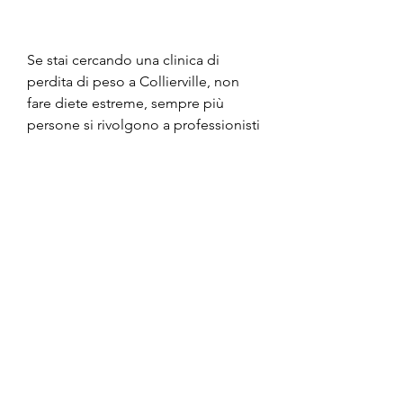
Se stai cercando una clinica di 
perdita di peso a Collierville, non 
fare diete estreme, sempre più 
persone si rivolgono a professionisti 
della salute per aiutarli a perdere 
peso e migliorare la loro salute 
complessiva. Ma come scegliere 
una clinica di perdita di peso di 
successo e quali sono i segreti per 
ottenere i risultati desiderati? In 
questo articolo, sul tuo stile di vita e 
sui tuoi obiettivi di perdita di peso.
- Programmi di esercizi 