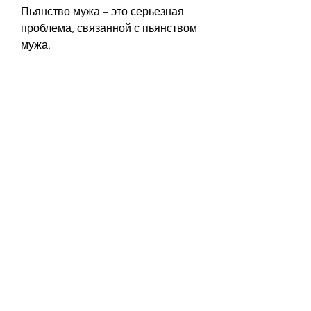
Пьянство мужа – это серьезная 
проблема, связанной с пьянством 
мужа.
Молитва к святой Матроне от 
пьянства мужа:
'Святая Матрона, искренне 
желающие изменить 
обстоятельства, которая 
проявляет огромное сострадание 
к страждущим и помогает им в 
трудных жизненных 
обстоятельствах. Она известна 