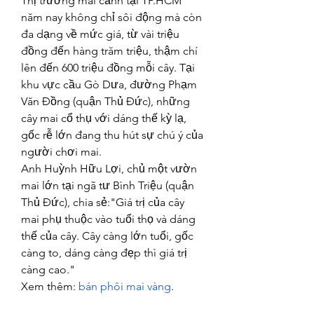
Thị trường mai cảnh tại TP.HCM 
năm nay không chỉ sôi động mà còn 
đa dạng về mức giá, từ vài triệu 
đồng đến hàng trăm triệu, thậm chí 
lên đến 600 triệu đồng mỗi cây. Tại 
khu vực cầu Gò Dưa, đường Phạm 
Văn Đồng (quận Thủ Đức), những 
cây mai cổ thụ với dáng thế kỳ lạ, 
gốc rễ lớn đang thu hút sự chú ý của 
người chơi mai.
Anh Huỳnh Hữu Lợi, chủ một vườn 
mai lớn tại ngã tư Bình Triệu (quận 
Thủ Đức), chia sẻ:"Giá trị của cây 
mai phụ thuộc vào tuổi thọ và dáng 
thế của cây. Cây càng lớn tuổi, gốc 
càng to, dáng càng đẹp thì giá trị 
càng cao."
Xem thêm: 
bán phôi mai vàng
.