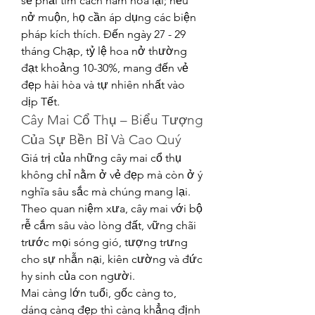
sẽ phải tìm cách hãm hoa lại; nếu 
nở muộn, họ cần áp dụng các biện 
pháp kích thích. Đến ngày 27 - 29 
tháng Chạp, tỷ lệ hoa nở thường 
đạt khoảng 10-30%, mang đến vẻ 
đẹp hài hòa và tự nhiên nhất vào 
dịp Tết.
Cây Mai Cổ Thụ – Biểu Tượng 
Của Sự Bền Bỉ Và Cao Quý
Giá trị của những cây mai cổ thụ 
không chỉ nằm ở vẻ đẹp mà còn ở ý 
nghĩa sâu sắc mà chúng mang lại. 
Theo quan niệm xưa, cây mai với bộ 
rễ cắm sâu vào lòng đất, vững chãi 
trước mọi sóng gió, tượng trưng 
cho sự nhẫn nại, kiên cường và đức 
hy sinh của con người.
Mai càng lớn tuổi, gốc càng to, 
dáng càng đẹp thì càng khẳng định 