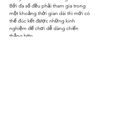
Bởi đa số đều phải tham gia trong 
một khoảng thời gian dài thì mới có 
thể đúc kết được những kinh 
nghiệm để chơi dễ dàng chiến 
thắng hơn.
Những tay chơi chuyên nghiệp nhìn 
vào trận đấu bất kỳ cùng bảng tỷ lệ 
kèo sẽ biết ngay đâu là kèo thơm và 
nên đặt cửa nào. Đối với những 
người chưa có mẹo chọn thì nên 
giữ vững chiến thuật đã vạch ra 
trước đó.
Kết Luận
Những chiến thuật và kinh nghiệm 
cá cược bóng đá không thua đã 
được các chuyên gia chia sẻ trong 
bài viết này. Để tối ưu hóa cơ hội 
thắng lớn, hãy áp dụng những 