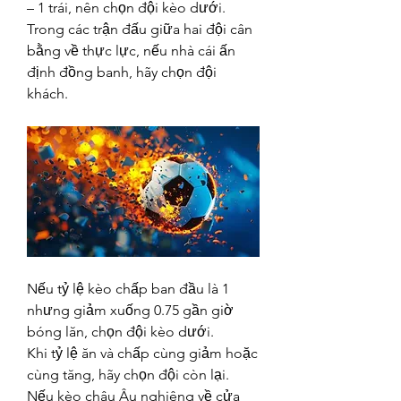
– 1 trái, nên chọn đội kèo dưới.
Trong các trận đấu giữa hai đội cân 
bằng về thực lực, nếu nhà cái ấn 
định đồng banh, hãy chọn đội 
khách.
Nếu tỷ lệ kèo chấp ban đầu là 1 
nhưng giảm xuống 0.75 gần giờ 
bóng lăn, chọn đội kèo dưới.
Khi tỷ lệ ăn và chấp cùng giảm hoặc 
cùng tăng, hãy chọn đội còn lại.
Nếu kèo châu Âu nghiêng về cửa 