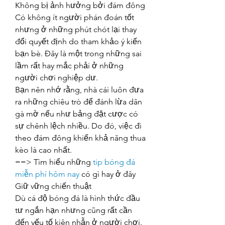
Không bị ảnh hưởng bởi đám đông
Có không ít người phán đoán tốt 
nhưng ở những phút chót lại thay 
đổi quyết định do tham khảo ý kiến 
bạn bè. Đây là một trong những sai 
lầm rất hay mắc phải ở những 
người chơi nghiệp dư.
Bạn nên nhớ rằng, nhà cái luôn đưa 
ra những chiêu trò để đánh lừa dân 
gà mờ nếu như bảng đặt cược có 
sự chênh lệch nhiều. Do đó, việc đi 
theo đám đông khiến khả năng thua 
kèo là cao nhất.
==> Tìm hiểu những 
tip bóng đá 
miễn phí hôm nay
 có gì hay ở đây
Giữ vững chiến thuật
Dù cá độ bóng đá là hình thức đầu 
tư ngắn hạn nhưng cũng rất cần 
đến yếu tố kiên nhẫn ở người chơi. 