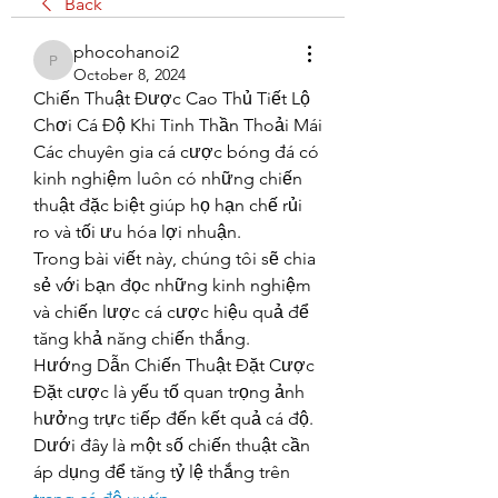
Back
phocohanoi2
phocohanoi2
October 8, 2024
Chiến Thuật Được Cao Thủ Tiết Lộ
Chơi Cá Độ Khi Tinh Thần Thoải Mái
Các chuyên gia cá cược bóng đá có 
kinh nghiệm luôn có những chiến 
thuật đặc biệt giúp họ hạn chế rủi 
ro và tối ưu hóa lợi nhuận.
Trong bài viết này, chúng tôi sẽ chia 
sẻ với bạn đọc những kinh nghiệm 
và chiến lược cá cược hiệu quả để 
tăng khả năng chiến thắng.
Hướng Dẫn Chiến Thuật Đặt Cược
Đặt cược là yếu tố quan trọng ảnh 
hưởng trực tiếp đến kết quả cá độ. 
Dưới đây là một số chiến thuật cần 
áp dụng để tăng tỷ lệ thắng trên 