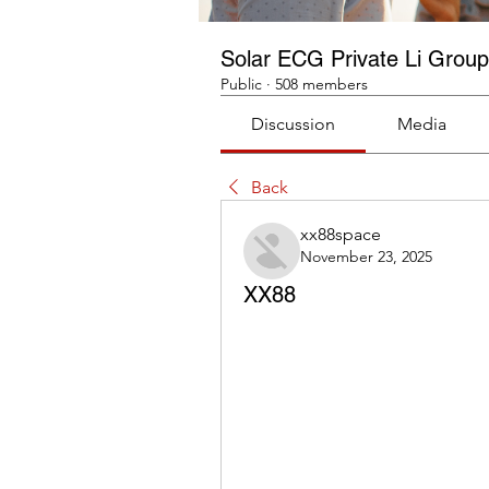
Solar ECG Private Li Group
Public
·
508 members
Discussion
Media
Back
xx88space
November 23, 2025
XX88