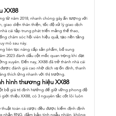
ệu XX88
ng từ năm 2018, nhanh chóng gây ấn tượng với 
 giao diện thân thiện, tốc độ xử lý giao dịch 
à cái tập trung phát triển mảng thể thao, 
ống chăm sóc hội viên hiệu quả, tạo nền tảng 
uy mô sau này.
ng liên tục nâng cấp sản phẩm, bổ sung 
Năm 2023 đánh dấu cột mốc quan trọng khi đạt 
ờng xuyên. Đến nay, XX88 đã trở thành nhà cái 
 được đánh giá cao nhờ dịch vụ ổn định, thanh 
ăng thích ứng nhanh với thị trường.
định hình thương hiệu XX88
t bộ giá trị định hướng để giữ vững phong độ 
i giới thiệu XX88, có 3 nguyên tắc cốt lõi luôn 
thuật toán cá cược đều được kiểm định định 
ng nhận RNG, đảm bảo tính ngẫu nhiên, không 