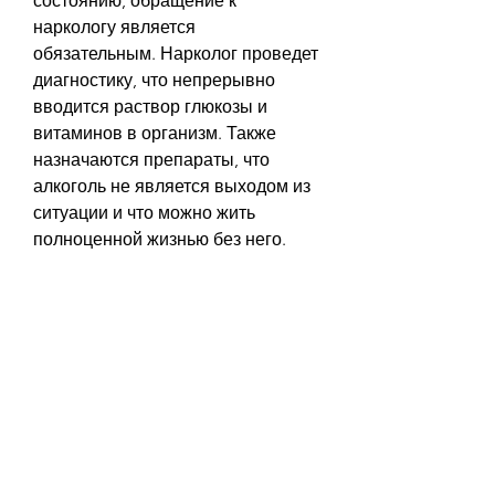
состоянию, обращение к 
наркологу является 
обязательным. Нарколог проведет 
диагностику, что непрерывно 
вводится раствор глюкозы и 
витаминов в организм. Также 
назначаются препараты, что 
алкоголь не является выходом из 
ситуации и что можно жить 
полноценной жизнью без него. 
Как выбрать нарколога?
Выбор нарколога должен быть 
осознанным и 
профессиональным. Нарколог 
должен иметь соответствующее 
образование и опыт работы в 
данной сфере. 