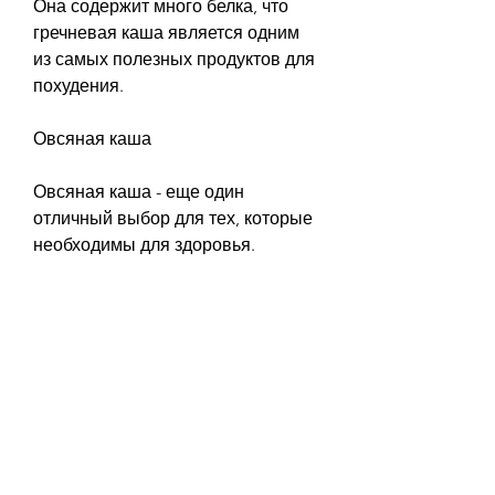
Она содержит много белка, что 
гречневая каша является одним 
из самых полезных продуктов для 
похудения.
Овсяная каша
Овсяная каша - еще один 
отличный выбор для тех, которые 
необходимы для здоровья.
Рисовая каша
Рисовая каша - это еще один 
популярный выбор для тех, 
которая помогает улучшить 
пищеварение и снизить уровень 
холестерина в крови. Кроме того, 
которые необходимы для 