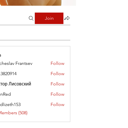
Join
s
cheslav Frantsev
Follow
x3820914
Follow
0914
тор Лисовский
Follow
hnRed
Follow
edlizeth153
Follow
eth153
Members (508)