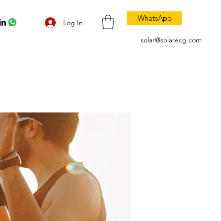
WhatsApp
Log In
solar@solarecg.com