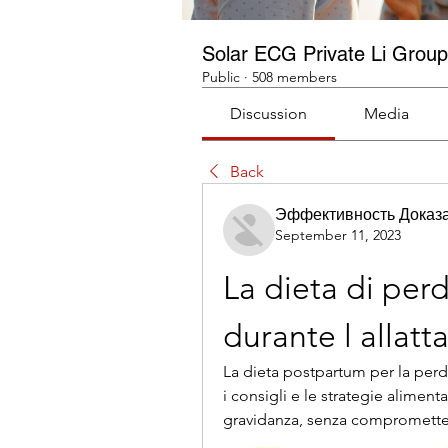
Solar ECG Private Li Group
Public
·
508 members
Discussion
Media
Back
Эффективность Доказ
September 11, 2023
La dieta di per
durante l allat
La dieta postpartum per la perdi
i consigli e le strategie alimenta
gravidanza, senza comprometter