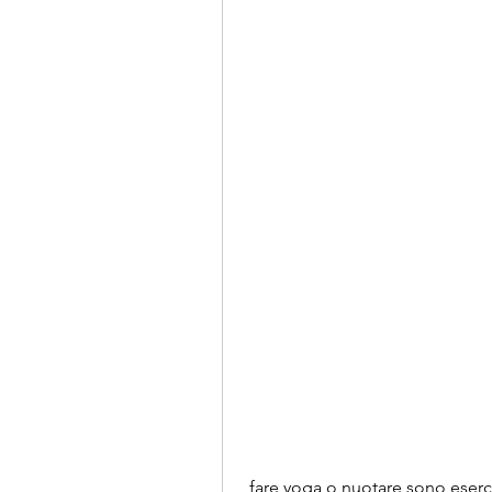
 fare yoga o nuotare sono esercizi adatti alle neo-mamme che aiutano a 