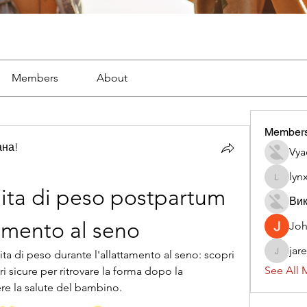
Members
About
Member
ана!
Vya
lyn
lynx382
dita di peso postpartum 
Вик
tamento al seno
Jo
jar
ta di peso durante l'allattamento al seno: scopri 
jaredliz
See All 
ri sicure per ritrovare la forma dopo la 
e la salute del bambino.