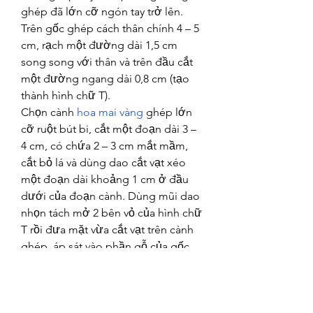
ghép đã lớn cỡ ngón tay trở lên. 
Trên gốc ghép cách thân chính 4 – 5 
cm, rạch một đường dài 1,5 cm 
song song với thân và trên đầu cắt 
một đường ngang dài 0,8 cm (tạo 
thành hình chữ T).
Chọn cành 
hoa mai vàng
 ghép lớn 
cỡ ruột bút bi, cắt một đoạn dài 3 – 
4 cm, có chứa 2 – 3 cm mắt mầm, 
cắt bỏ lá và dùng dao cắt vạt xéo 
một đoạn dài khoảng 1 cm ở đầu 
dưới của đoạn cành. Dùng mũi dao 
nhọn tách mở 2 bên vỏ của hình chữ 
T rồi đưa mặt vừa cắt vạt trên cành 
ghép, áp sát vào phần gỗ của gốc 
ghép. Giữ trong 2 – 3 tuần; nếu 
cành ghép còn sống thì cắt bỏ phần 
trên của gốc ghép.