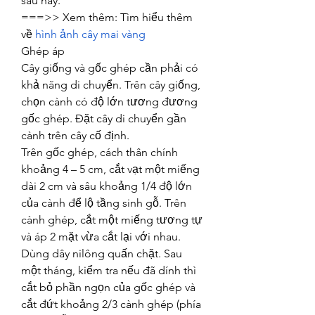
sau này.
===>> Xem thêm: Tìm hiểu thêm 
về 
hình ảnh cây mai vàng
Ghép áp
Cây giống và gốc ghép cần phải có 
khả năng di chuyển. Trên cây giống, 
chọn cành có độ lớn tương đương 
gốc ghép. Đặt cây di chuyển gần 
cành trên cây cố định.
Trên gốc ghép, cách thân chính 
khoảng 4 – 5 cm, cắt vạt một miếng 
dài 2 cm và sâu khoảng 1/4 độ lớn 
của cành để lộ tầng sinh gỗ. Trên 
cành ghép, cắt một miếng tương tự 
và áp 2 mặt vừa cắt lại với nhau. 
Dùng dây nilông quấn chặt. Sau 
một tháng, kiểm tra nếu đã dính thì 
cắt bỏ phần ngọn của gốc ghép và 
cắt đứt khoảng 2/3 cành ghép (phía 