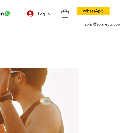
WhatsApp
Log In
solar@solarecg.com