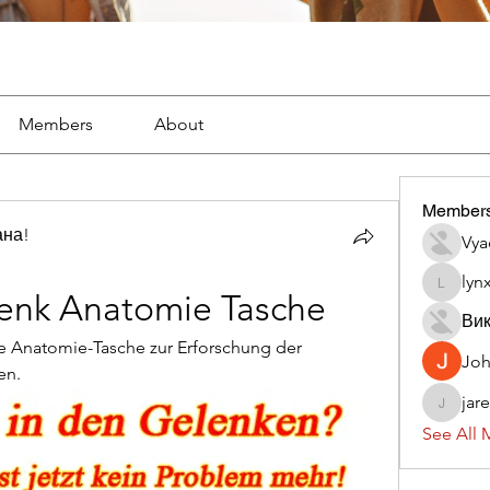
Members
About
Member
ана!
Vya
lyn
lynx382
enk Anatomie Tasche
Вик
te Anatomie-Tasche zur Erforschung der 
Jo
en.
jar
jaredliz
See All 