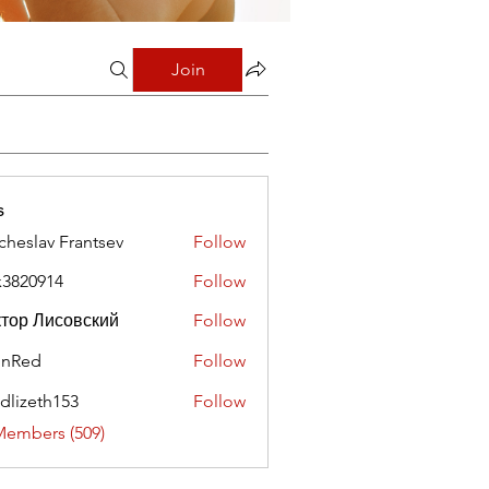
Join
s
cheslav Frantsev
Follow
x3820914
Follow
0914
тор Лисовский
Follow
hnRed
Follow
edlizeth153
Follow
eth153
Members (509)