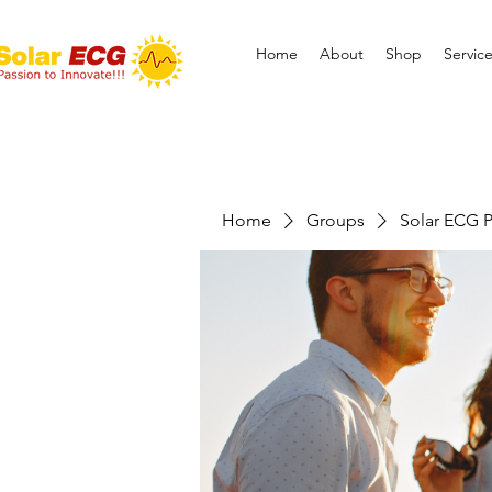
Home
About
Shop
Servic
Home
Groups
Solar ECG P