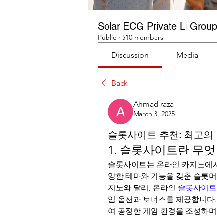
Solar ECG Private Li Group
Public
·
510 members
Discussion
Media
Back
Ahmad raza
March 3, 2025
슬롯사이트 추천: 최고의
1. 슬롯사이트란 무엇
슬롯사이트는 온라인 카지노에서 
양한 테마와 기능을 갖춘 슬롯머
지노와 달리, 온라인 
슬롯사이트
임 옵션과 보너스를 제공합니다.
여 공정한 게임 환경을 조성하며