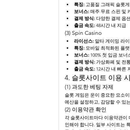
특징:
 고품질 그래픽 슬롯게
보너스:
 매주 무료 스핀 및
결제 방식:
 다양한 결제 옵
출금 속도:
 48시간 내 지급
(3) Spin Casino
라이선스:
 말타 게이밍 라이
특징:
 모바일 최적화된 플
보너스:
 100% 첫 입금 보
결제 방식:
 가상화폐 및 전
출금 속도:
 12시간 내 빠른
4. 슬롯사이트 이용 
(1) 과도한 베팅 자제
슬롯 게임은 운이 중요한 요소이
예산을 설정하고, 감당할 수 있
(2) 이용약관 확인
각 슬롯사이트마다 이용약관이 다
인해야 합니다. 일부 사이트는 