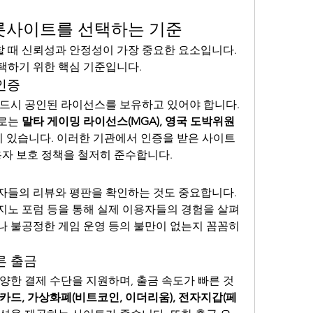
슬롯사이트를 선택하는 기준
때 신뢰성과 안정성이 가장 중요한 요소입니다. 
택하기 위한 핵심 기준입니다.
 인증
드시 공인된 라이선스를 보유하고 있어야 합니다. 
로는 
말타 게이밍 라이선스(MGA), 영국 도박위원
이 있습니다. 이러한 기관에서 인증을 받은 사이트
용자 보호 정책을 철저히 준수합니다.
들의 리뷰와 평판을 확인하는 것도 중요합니다. 
카지노 포럼 등을 통해 실제 이용자들의 경험을 살펴
제나 불공정한 게임 운영 등의 불만이 없는지 꼼꼼히 
빠른 출금
양한 결제 수단을 지원하며, 출금 속도가 빠른 것
카드, 가상화폐(비트코인, 이더리움), 전자지갑(페