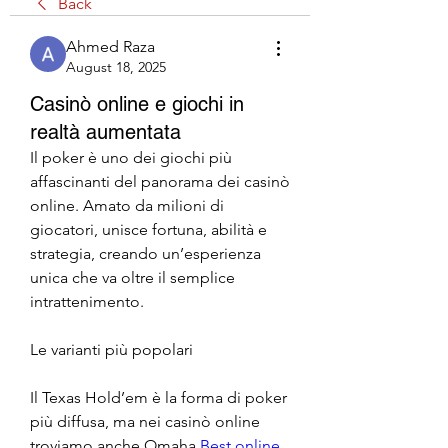
Back
Ahmed Raza
August 18, 2025
Casinò online e giochi in
realtà aumentata
Il poker è uno dei giochi più 
affascinanti del panorama dei casinò 
online. Amato da milioni di 
giocatori, unisce fortuna, abilità e 
strategia, creando un’esperienza 
unica che va oltre il semplice 
intrattenimento.
Le varianti più popolari
Il Texas Hold’em è la forma di poker 
più diffusa, ma nei casinò online 
troviamo anche Omaha 
Best online 