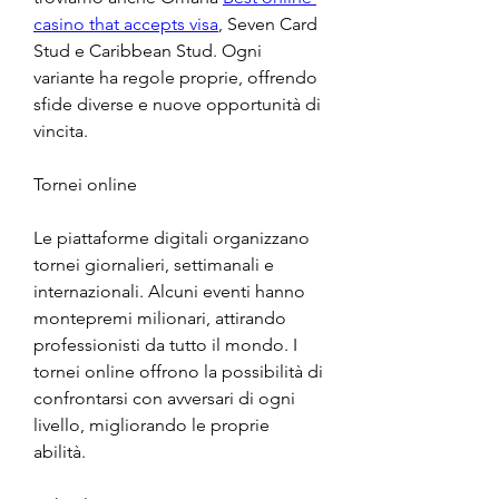
casino that accepts visa
, Seven Card 
Stud e Caribbean Stud. Ogni 
variante ha regole proprie, offrendo 
sfide diverse e nuove opportunità di 
vincita.
Tornei online
Le piattaforme digitali organizzano 
tornei giornalieri, settimanali e 
internazionali. Alcuni eventi hanno 
montepremi milionari, attirando 
professionisti da tutto il mondo. I 
tornei online offrono la possibilità di 
confrontarsi con avversari di ogni 
livello, migliorando le proprie 
abilità.