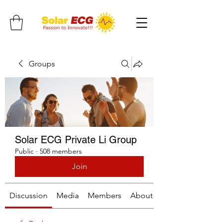
Groups
Solar ECG Private Li Group
Public
·
508 members
Join
Discussion
Media
Members
About