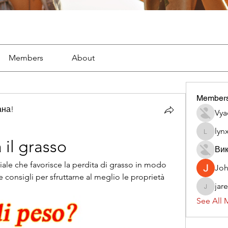
Members
About
Member
ана!
Vya
lyn
lynx382
 il grasso
Вик
iale che favorisce la perdita di grasso in modo 
Jo
 consigli per sfruttarne al meglio le proprietà 
jar
jaredliz
See All 