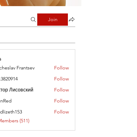
Join
s
cheslav Frantsev
Follow
x3820914
Follow
0914
тор Лисовский
Follow
hnRed
Follow
edlizeth153
Follow
eth153
Members (511)