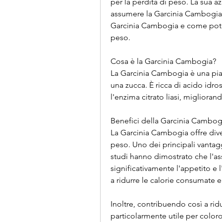
per la perdita di peso. La sua az
assumere la Garcinia Cambogia p
Garcinia Cambogia e come potreb
peso.
Cosa è la Garcinia Cambogia?
La Garcinia Cambogia è una pia
una zucca. È ricca di acido idross
l'enzima citrato liasi, migliora
Benefici della Garcinia Cambog
La Garcinia Cambogia offre dive
peso. Uno dei principali vantagg
studi hanno dimostrato che l'a
significativamente l'appetito e 
a ridurre le calorie consumate 
Inoltre, contribuendo così a ri
particolarmente utile per color