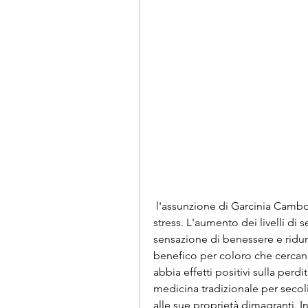
 l'assunzione di Garcinia Cambogia potrebbe migliorare l'umore e ridurre lo 
stress. L'aumento dei livelli di 
sensazione di benessere e ridur
benefico per coloro che cercano
abbia effetti positivi sulla perdi
medicina tradizionale per secoli
alle sue proprietà dimagranti. In