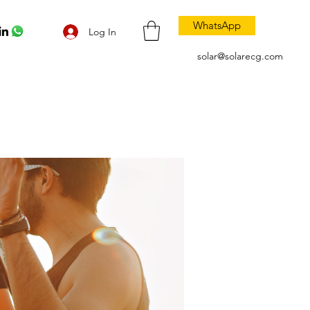
WhatsApp
Log In
solar@solarecg.com