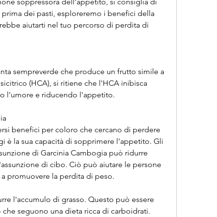
ione soppressora dell'appetito, si consiglia di 
rima dei pasti, esploreremo i benefici della 
be aiutarti nel tuo percorso di perdita di 
nta sempreverde che produce un frutto simile a 
icitrico (HCA), si ritiene che l'HCA inibisca 
ndo l'umore e riducendo l'appetito.
ia
rsi benefici per coloro che cercano di perdere 
i è la sua capacità di sopprimere l'appetito. Gli 
ssunzione di Garcinia Cambogia può ridurre 
l'assunzione di cibo. Ciò può aiutare le persone 
e a promuovere la perdita di peso.
durre l'accumulo di grasso. Questo può essere 
o che seguono una dieta ricca di carboidrati.